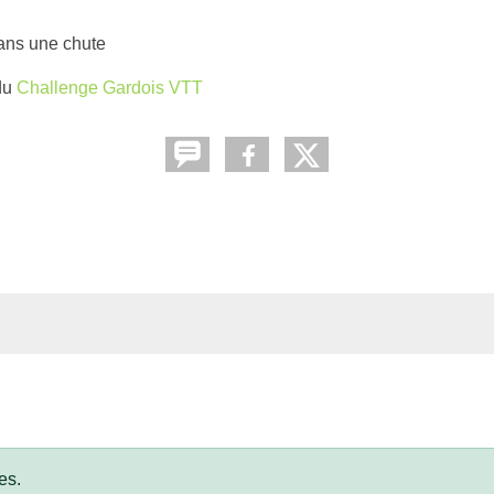
dans une chute
du
Challenge Gardois VTT
es.