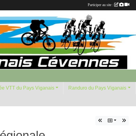
Participer au site :
ée VTT du Pays Viganais
Randuro du Pays Viganais
régionale