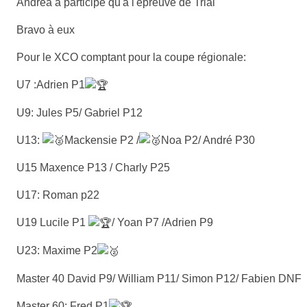
Andréa a participé qu'a l'épreuve de Trial
Bravo à eux
Pour le XCO comptant pour la coupe régionale:
U7 :Adrien P1
U9: Jules P5/ Gabriel P12
U13:
Mackensie P2 /
Noa P2/ André P30
U15 Maxence P13 / Charly P25
U17: Roman p22
U19 Lucile P1
/ Yoan P7 /Adrien P9
U23: Maxime P2
Master 40 David P9/ William P11/ Simon P12/ Fabien DNF
Master 60: Fred P1