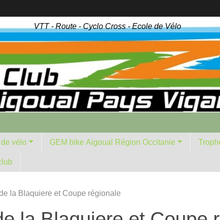
VTT - Route - Cyclo Cross - Ecole de Vélo
 de vélo
GEM bike Aigoual Région Occitanie
Troph
club
de la Blaquiere et Coupe régionale
e la Blaquiere et Coupe 