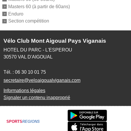
Masters 60 (à partir de 60ans)
Enduro
Section compétition
Vélo Club Mont Aigoual Pays Viganais
HOTEL DU PARC - L'ESPEROU
30570
VAL D'AIGOUAL
Tél. :
06 30 10 01 75
secretaire@veloaigoualviganais.com
Informations légales
Signaler un contenu inapproprié
SPORTS
REGIONS