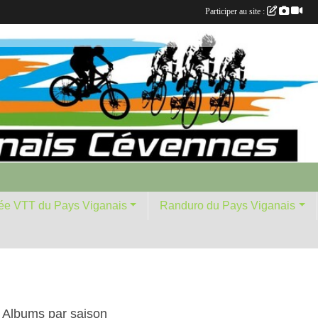
Participer au site :
ée VTT du Pays Viganais
Randuro du Pays Viganais
Albums par saison