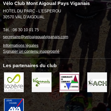
Vélo Club Mont Aigoual Pays Viganais
HOTEL DU PARC - L'ESPEROU
30570
VAL D'AIGOUAL
Tél. :
06 30 10 01 75
secretaire@veloaigoualviganais.com
Informations légales
Signaler un contenu inapproprié
Les partenaires du club