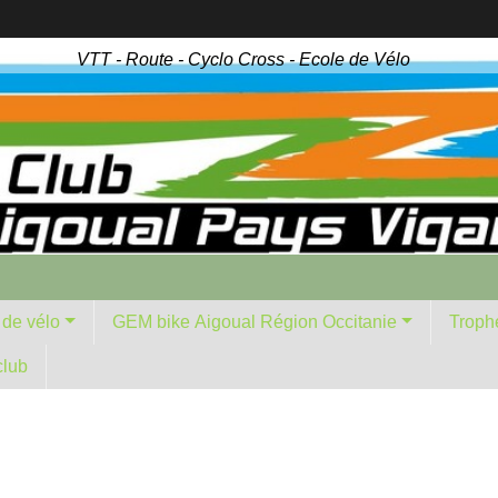
VTT - Route - Cyclo Cross - Ecole de Vélo
 de vélo
GEM bike Aigoual Région Occitanie
Troph
club