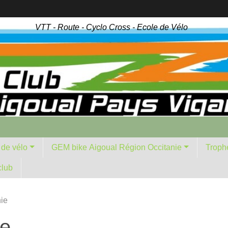
VTT - Route - Cyclo Cross - Ecole de Vélo
 de vélo
GEM bike Aigoual Région Occitanie
Troph
club
ie
ie