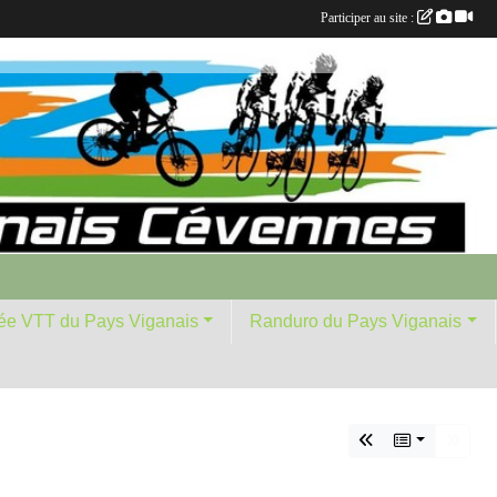
Participer au site :
ée VTT du Pays Viganais
Randuro du Pays Viganais