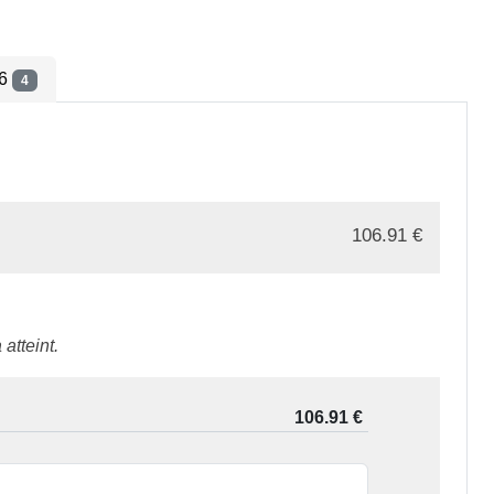
26
4
106.91
€
atteint.