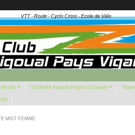
VTT - Route - Cyclo Cross - Ecole de Vélo
 de vélo
GEM bike Aigoual Région Occitanie
Troph
club
E MIST FEMME