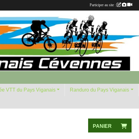
Participer au site :
ée VTT du Pays Viganais
Randuro du Pays Viganais
PANIER