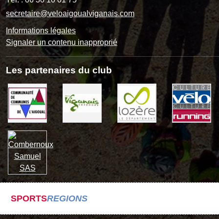
secretaire@veloaigoualviganais.com
Informations légales
Signaler un contenu inapproprié
Les partenaires du club
SPORTS
REGIONS