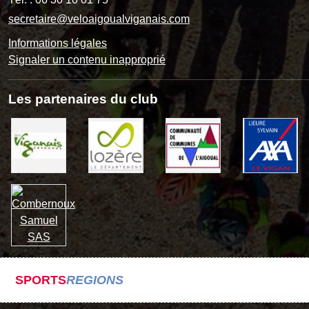
secretaire@veloaigoualviganais.com
Informations légales
Signaler un contenu inapproprié
Les partenaires du club
SPORTS
REGIONS