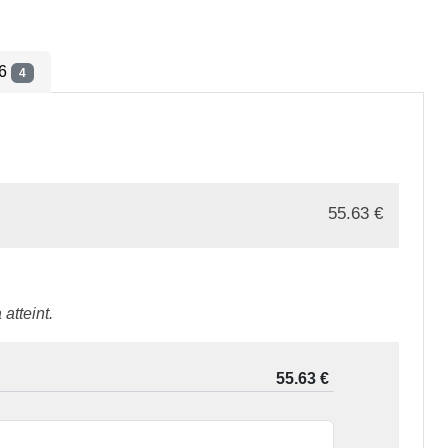
26
4
55.63
€
atteint.