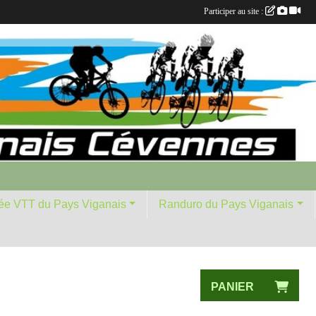
Participer au site :
ée VTT du Pays Viganais
Randuro du Pays Viganais
PANIER