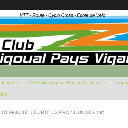
VTT - Route - Cyclo Cross - Ecole de Vélo
 de vélo
GEM bike Aigoual Région Occitanie
Troph
club
LOT MANCHE COURTE CX PRO 4.0 UNISEX vert