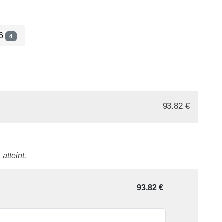
26
4
93.82
€
atteint.