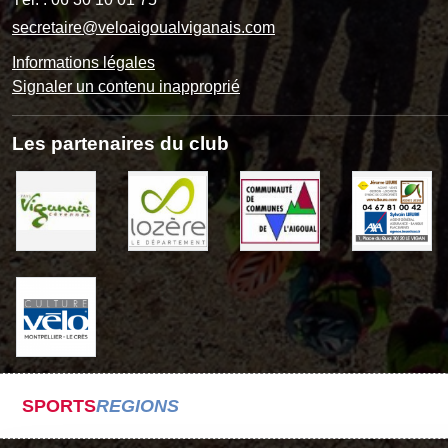
secretaire@veloaigoualviganais.com
Informations légales
Signaler un contenu inapproprié
Les partenaires du club
SPORTS
REGIONS