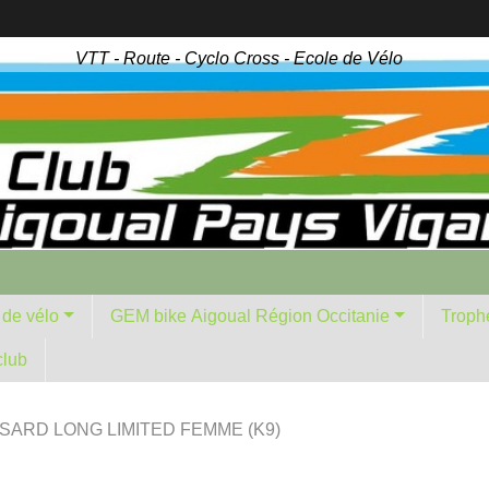
VTT - Route - Cyclo Cross - Ecole de Vélo
 de vélo
GEM bike Aigoual Région Occitanie
Troph
club
SARD LONG LIMITED FEMME (K9)