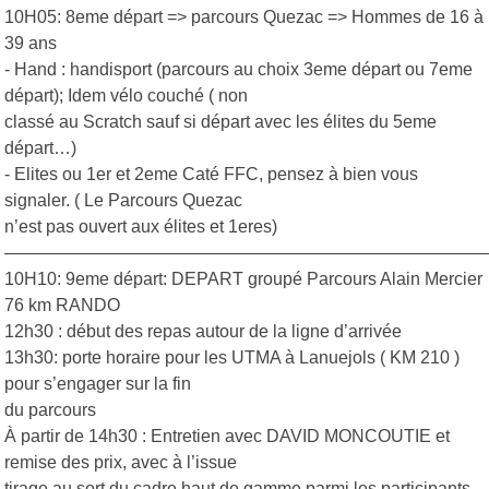
10H05: 8eme départ => parcours Quezac => Hommes de 16 à
39 ans
- Hand : handisport (parcours au choix 3eme départ ou 7eme
départ); Idem vélo couché ( non
classé au Scratch sauf si départ avec les élites du 5eme
départ…)
- Elites ou 1er et 2eme Caté FFC, pensez à bien vous
signaler. ( Le Parcours Quezac
n’est pas ouvert aux élites et 1eres)
———————————————————————————
10H10: 9eme départ: DEPART groupé Parcours Alain Mercier
76 km RANDO
12h30 : début des repas autour de la ligne d’arrivée
13h30: porte horaire pour les UTMA à Lanuejols ( KM 210 )
pour s’engager sur la fin
du parcours
À partir de 14h30 : Entretien avec DAVID MONCOUTIE et
remise des prix, avec à l’issue
tirage au sort du cadre haut de gamme parmi les participants